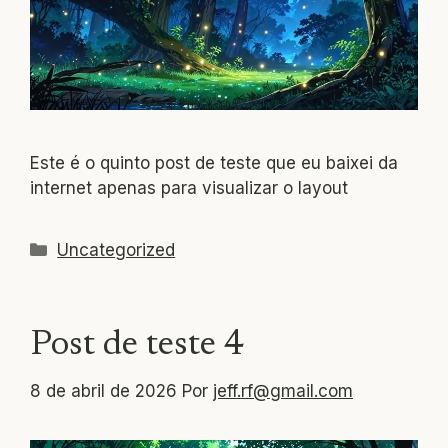
Este é o quinto post de teste que eu baixei da
internet apenas para visualizar o layout
Categorias
Uncategorized
Post de teste 4
8 de abril de 2026
Por
jeff.rf@gmail.com