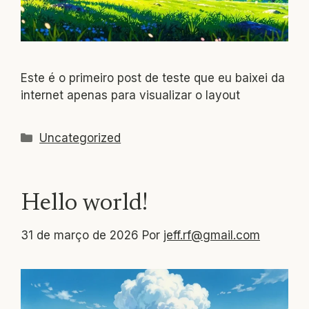
Este é o primeiro post de teste que eu baixei da
internet apenas para visualizar o layout
Categorias
Uncategorized
Hello world!
31 de março de 2026
Por
jeff.rf@gmail.com