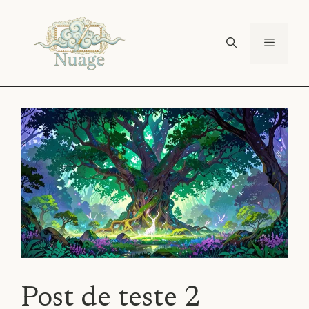
Pular
para
o
Menu
conteúdo
Post de teste 2