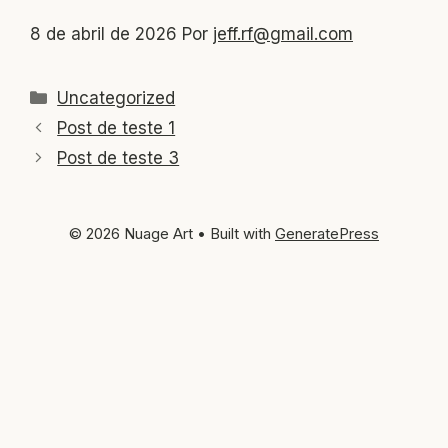
8 de abril de 2026
Por
jeff.rf@gmail.com
Categorias
Uncategorized
Post de teste 1
Post de teste 3
© 2026 Nuage Art
• Built with
GeneratePress