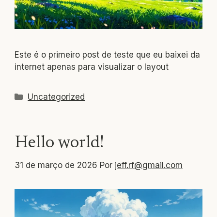
Este é o primeiro post de teste que eu baixei da
internet apenas para visualizar o layout
Categorias
Uncategorized
Hello world!
31 de março de 2026
Por
jeff.rf@gmail.com