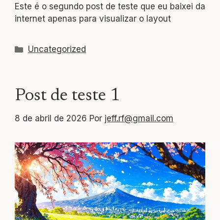
Este é o segundo post de teste que eu baixei da
internet apenas para visualizar o layout
Categorias
Uncategorized
Post de teste 1
8 de abril de 2026
Por
jeff.rf@gmail.com